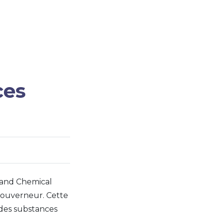
ces
 and Chemical
 gouverneur. Cette
r des substances