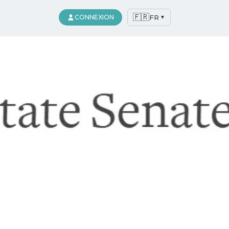
🇫🇷
FR
CONNEXION
▼