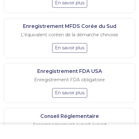
En savoir plus
Enregistrement MFDS Corée du Sud
L'équivalent coréen de la démarche chinoise
En savoir plus
Enregistrement FDA USA
Enregistrement FDA obligatoire
En savoir plus
Conseil Réglementaire
Accompagnement expert export
+33(0)7.65.64.74.34
•
contact@regexport-conseil.fr
•
LinkedIn
•
En savoir plus